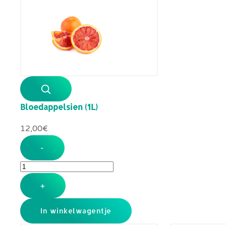
Bloedappelsien (1L)
12,00‎€
-
+