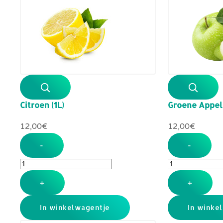
Citroen (1L)
Groene Appel 
12,00‎€
12,00‎€
-
-
+
+