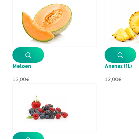
Meloen
Ananas (1L)
12,00‎€
12,00‎€