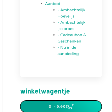
Aanbod
- Ambachtelijk
Hoeve ijs
- Ambachtelijk
ijssorbet
- Cadeaubon &
Geschenken
- Nu in de
aanbieding
winkelwagentje
0 - 0,00‎€