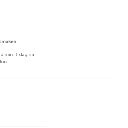
t smaken
d min. 1 dag na
alon.