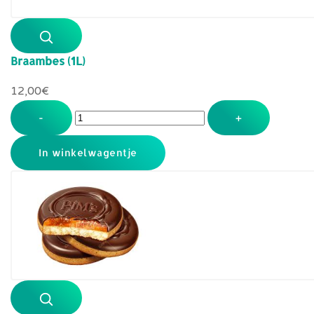
Braambes (1L)
12,00‎€
-
+