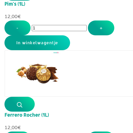
Pim's (1L)
12,00‎€
-
+
Ferrero Rocher (1L)
12,00‎€