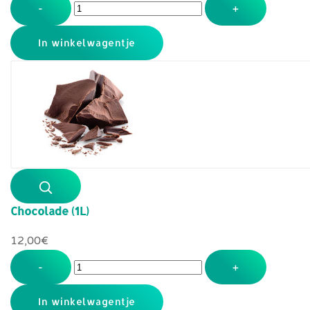
-
+
Chocolade (1L)
12,00‎€
-
+