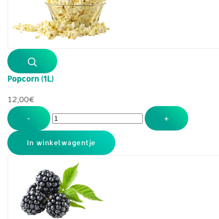
Popcorn (1L)
12,00‎€
-
+