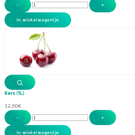
-
+
Kers (1L)
12,00‎€
-
+