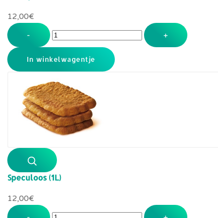
12,00‎€
-
+
Speculoos (1L)
12,00‎€
-
+