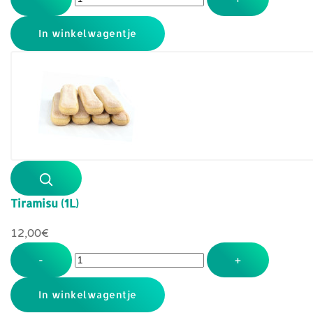
Tiramisu (1L)
12,00‎€
-
+