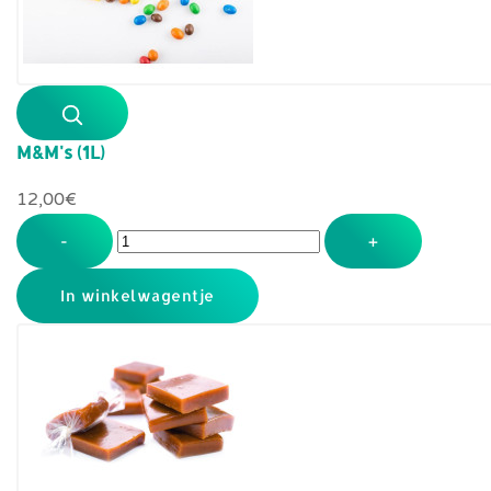
M&M's (1L)
12,00‎€
-
+