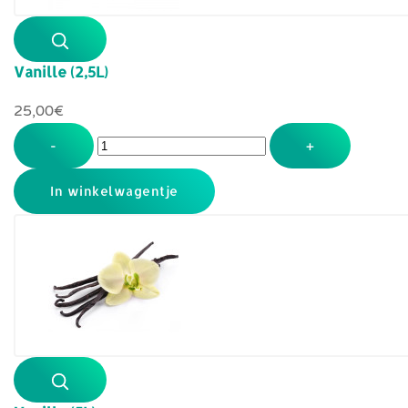
Vanille (2,5L)
25,00‎€
-
+