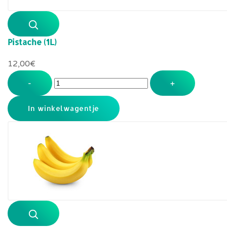
Pistache (1L)
12,00‎€
-
+