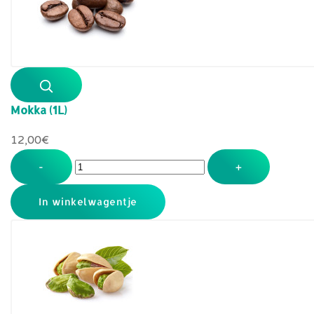
Mokka (1L)
12,00‎€
-
+