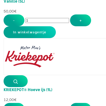
Vanille (5L)
50,00‎€
-
+
KRIEKEPOT® Hoeve ijs (1L)
12,00‎€